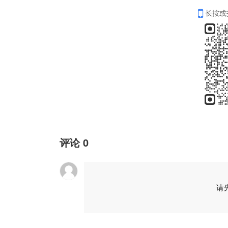
长按或
评论
0
请