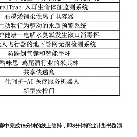
赛中完成
15
分钟的线上答辩，即
8
分钟商业计划书路演