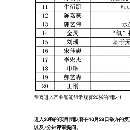
恭喜进入产业智能组常规赛20强的团队！
进入
20
强的项目团队将在
10
月
29
日举办的复
以及
7
分钟评审提问。