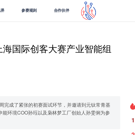
视界
参赛规则
合作伙伴
akers上海国际创客大赛产业智能组
际创客大赛本周完成了紧张的初赛面试环节，并邀请到元钛常青基
申能环境COO孙珏以及枭林梦工厂创始人孙雯俐为参
1
2