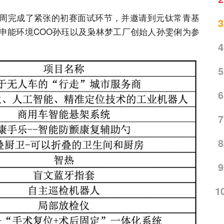
际创客大赛本周完成了紧张的初赛面试环节，并邀请到元钛常青基
3
申能环境COO孙珏以及枭林梦工厂创始人孙雯俐为参
4
5
6
7
8
9
1