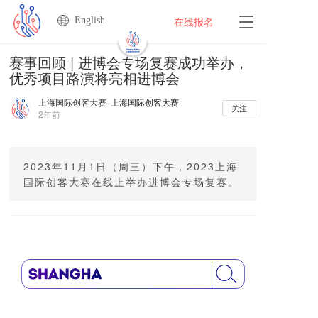
English
T
在线报名
o
g
赛事回顾 | 进博会专场复赛成功举办，
g
优秀项目路演将亮相进博会
l
e
上海国际创客大赛
· 上海国际创客大赛
n
关注
2年前
a
v
i
g
2023年11月1日（周三）下午，2023上海
a
国际创客大赛在线上举办进博会专场复赛。
t
i
o
n