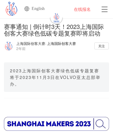
English
T
在线报名
o
g
赛事通知 | 倒计时3天！2023上海国际
g
创客大赛绿色低碳专题复赛即将启动
l
e
上海国际创客大赛
· 上海国际创客大赛
n
关注
2年前
a
v
i
g
2023上海国际创客大赛绿色低碳专题复赛
a
将于2023年11月3日在VOLVO亚太总部举
t
办。
i
o
n