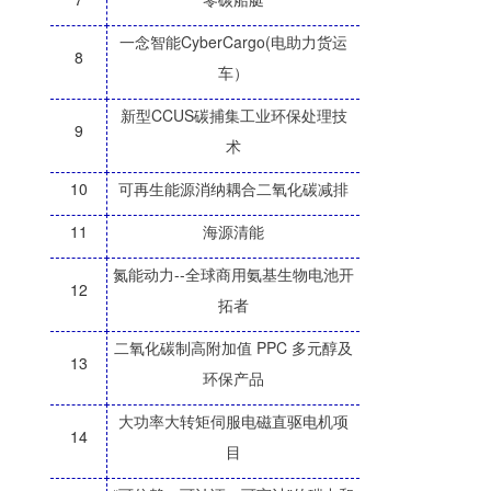
一念智能CyberCargo(电助力货运
8
车）
新型CCUS碳捕集工业环保处理技
9
术
10
可再生能源消纳耦合二氧化碳减排
11
海源清能
氮能动力--全球商用氨基生物电池开
12
拓者
二氧化碳制高附加值 PPC 多元醇及
13
环保产品
大功率大转矩伺服电磁直驱电机项
14
目