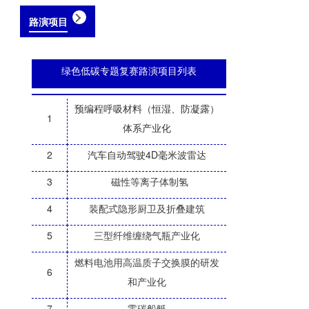
路演项目
绿色低碳专题复赛路演项目列表
预编程呼吸材料（恒湿、防凝露）
1
体系产业化
2
汽车自动驾驶4D毫米波雷达
3
磁性等离子体制氢
4
装配式隐形厨卫及折叠建筑
5
三型纤维缠绕气瓶产业化
燃料电池用高温质子交换膜的研发
6
和产业化
7
零碳船艇