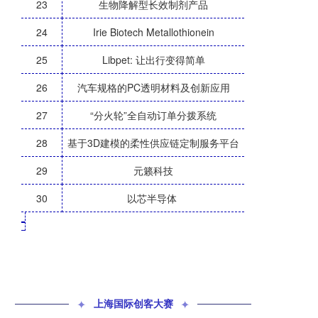
23
生物降解型长效制剂产品
24
Irie Biotech Metallothionein
25
Libpet: 让出行变得简单
26
汽车规格的PC透明材料及创新应用
27
“分火轮”全自动订单分拨系统
28
基于3D建模的柔性供应链定制服务平台
29
元籁科技
30
以芯半导体
_
✦
上海国际创客大赛
✦