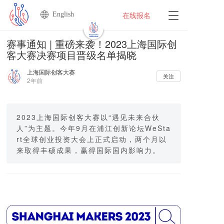
English
T
在线报名
o
g
赛事通知 | 重磅来袭！2023上海国际创
g
客大赛决赛项目晋级名单揭晓
l
e
上海国际创客大赛
n
关注
2年前
a
v
i
g
2023上海国际创客大赛以“遇见未来合伙
a
人”为主题。今年9月在浦江创新论坛WeSta
t
rt全球创业投资大会上正式启动，两个月以
i
来取得丰硕成果，赢得国际国内影响力。
o
n