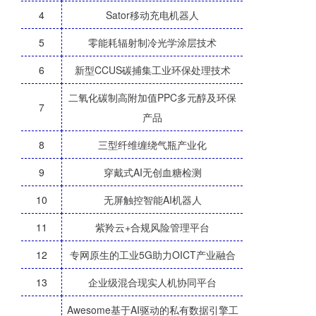
4
Sator移动充电机器人
5
零能耗辐射制冷光学涂层技术
6
新型CCUS碳捕集工业环保处理技术
二氧化碳制高附加值PPC多元醇及环保
7
产品
8
三型纤维缠绕气瓶产业化
9
穿戴式AI无创血糖检测
10
无屏触控智能AI机器人
11
紫羚云+合规风险管理平台
12
专网原生的工业5G助力OICT产业融合
13
企业级混合现实人机协同平台
Awesome基于AI驱动的私有数据引擎工