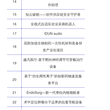
14
作助理
15
知云破晓——软件供应链安全守护者
16
全栈式自适应农业采摘机器人
17
IDUN audio
高附加值生物制药一次性耗材和装备研
18
发产业化项目
越凡医疗-基于靶向神经调节可穿戴治疗
19
设备
基于“仿生两性离子”的创新药物递送服
20
务平台
21
EndoSurg—新一代脊柱内镜领航者
22
术中定位肿瘤分子边界的拉曼导航设备