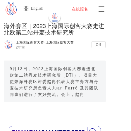
English
T
在线报名
o
g
海外赛区｜2023上海国际创客大赛走进
g
北欧第二站丹麦技术研究所
l
e
上海国际创客大赛
· 上海国际创客大赛
n
关注
2年前
a
v
i
g
9月13日，2023上海国际创客大赛走进北
a
欧第二站丹麦技术研究所（DTI）。项目大
t
使兼海外赛区评委赵冉代表大赛主办方与丹
i
麦技术研究所负责人Juan Farré 及其团队
o
同事们进行了友好交流。会上，赵冉
n